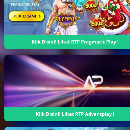
Klik Disini! Lihat RTP Pragmatic Play !
Klik Disini! Lihat RTP Advantplay !