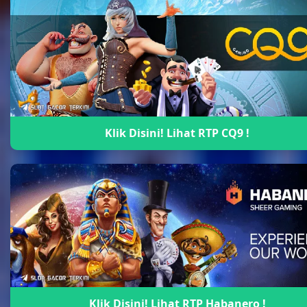
Klik Disini! Lihat RTP CQ9 !
Klik Disini! Lihat RTP Habanero !