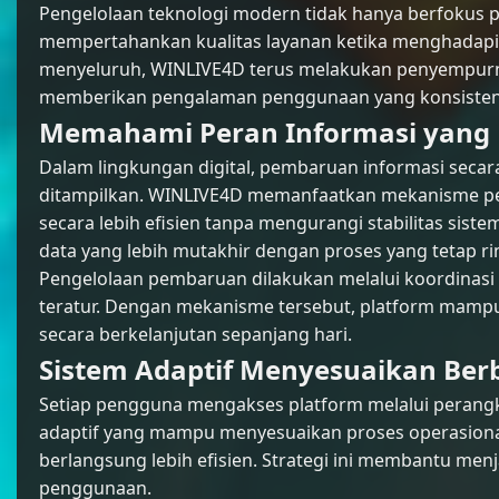
Pengelolaan teknologi modern tidak hanya berfokus 
mempertahankan kualitas layanan ketika menghadapi 
menyeluruh, WINLIVE4D terus melakukan penyempurna
memberikan pengalaman penggunaan yang konsisten
Memahami Peran Informasi yang D
Dalam lingkungan digital, pembaruan informasi secar
ditampilkan. WINLIVE4D memanfaatkan mekanisme pemb
secara lebih efisien tanpa mengurangi stabilitas s
data yang lebih mutakhir dengan proses yang tetap ri
Pengelolaan pembaruan dilakukan melalui koordinasi 
teratur. Dengan mekanisme tersebut, platform ma
secara berkelanjutan sepanjang hari.
Sistem Adaptif Menyesuaikan Ber
Setiap pengguna mengakses platform melalui perangk
adaptif yang mampu menyesuaikan proses operasiona
berlangsung lebih efisien. Strategi ini membantu me
penggunaan.