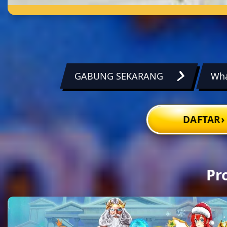
GABUNG SEKARANG
Wh
›
DAFTAR
Pr