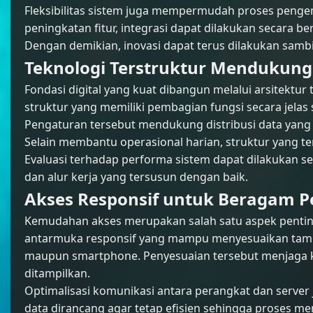
Fleksibilitas sistem juga mempermudah proses penge
peningkatan fitur, integrasi dapat dilakukan secara 
Dengan demikian, inovasi dapat terus dilakukan samb
Teknologi Terstruktur Mendukung 
Fondasi digital yang kuat dibangun melalui arsitektur 
struktur yang memiliki pembagian fungsi secara jelas 
Pengaturan tersebut mendukung distribusi data yang
Selain membantu operasional harian, struktur yang 
Evaluasi terhadap performa sistem dapat dilakukan s
dan alur kerja yang tersusun dengan baik.
Akses Responsif untuk Beragam P
Kemudahan akses merupakan salah satu aspek penti
antarmuka responsif yang mampu menyesuaikan tampila
maupun smartphone. Penyesuaian tersebut menjaga 
ditampilkan.
Optimalisasi komunikasi antara perangkat dan server 
data dirancang agar tetap efisien sehingga proses